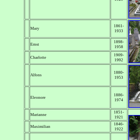
1861-
Mary
1933
1898-
Ernst
1958
1909-
Charlotte
1992
1880-
Alfons
1953
1886-
Eleonore
1974
1851-
Marianne
1921
1846-
Maximilian
1922