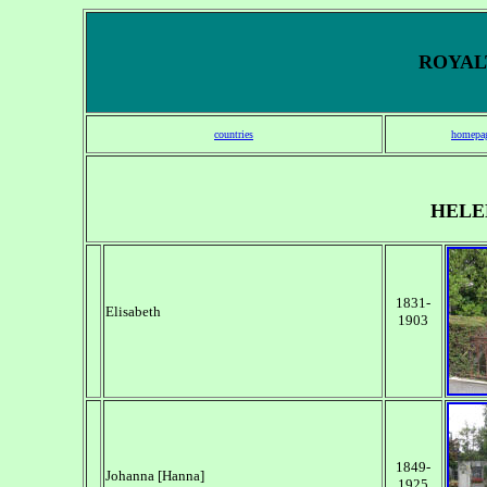
ROYALT
countries
homepa
HELE
1831-
Elisabeth
1903
1849-
Johanna [Hanna]
1925