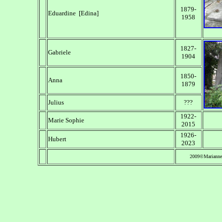
1879-
Eduardine [Edina]
1958
1827-
Gabriele
1904
1850-
Anna
1879
Julius
???
1922-
Marie Sophie
2015
1926-
Hubert
2023
2009©Marianne