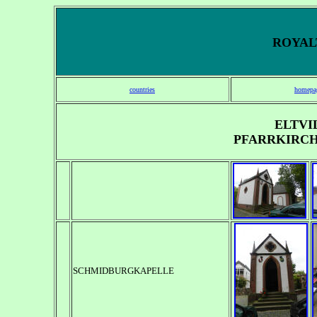
ROYALT
countries
homepa
ELTVI
PFARRKIRCH
SCHMIDBURGKAPELLE