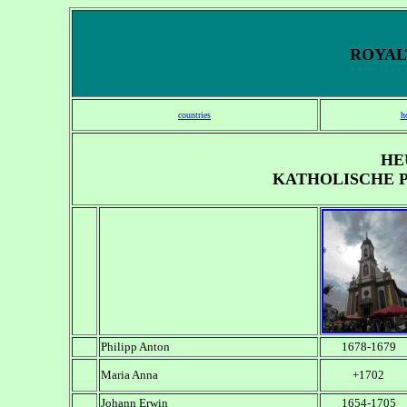
ROYALT
countries
h
HE
KATHOLISCHE P
Philipp Anton
1678-1679
Maria Anna
+1702
Johann Erwin
1654-1705