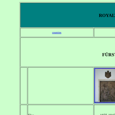
ROYALT
countries
FÜRS