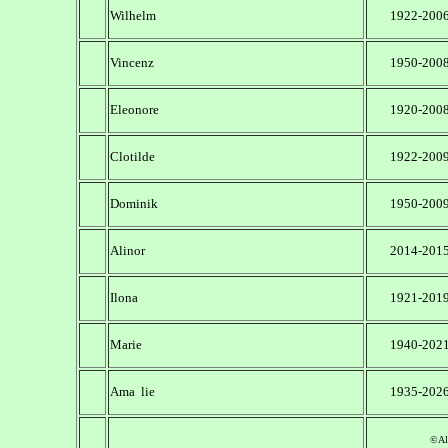
Wilhelm
1922-200
Vincenz
1950-200
Eleonore
1920-200
Clotilde
1922-200
Dominik
1950-200
Alinor
2014-201
Ilona
1921-201
Marie
1940-202
Ama lie
1935-202
©Ale