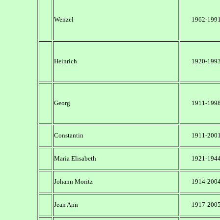
Wenzel
1962-199
Heinrich
1920-199
Georg
1911-199
Constantin
1911-200
Maria Elisabeth
1921-194
Johann Moritz
1914-200
Jean Ann
1917-200