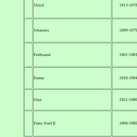
Ulrich
1913-197
Johannes
1899-197
Ferdinand
1901-198
Emma
1926-198
Gina
1921-198
Franz Josef II
1906-198