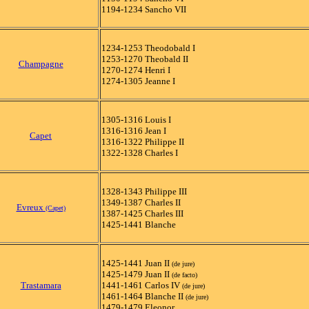
1194-1234 Sancho VII
1234-1253 Theodobald I
1253-1270 Theobald II
Champagne
1270-1274 Henri I
1274-1305 Jeanne I
1305-1316 Louis I
1316-1316 Jean I
Capet
1316-1322 Philippe II
1322-1328 Charles I
1328-1343 Philippe III
1349-1387 Charles II
Evreux
(Capet)
1387-1425 Charles III
1425-1441 Blanche
1425-1441 Juan II
(de jure)
1425-1479 Juan II
(de facto)
Trastamara
1441-1461 Carlos IV
(de jure)
1461-1464 Blanche II
(de jure)
1479-1479 Eleonor