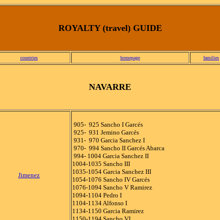
ROYALTY (travel) GUIDE
countries
homepage
families
NAVARRE
905- 925 Sancho I Garcés
925- 931 Jemino Garcés
931- 970 Garcia Sanchez I
970- 994 Sancho II Garcés Abarca
994- 1004 Garcia Sanchez II
1004-1035 Sancho III
1035-1054 Garcia Sanchez III
Jimenez
1054-1076 Sancho IV Garcés
1076-1094 Sancho V Ramirez
1094-1104 Pedro I
1104-1134 Alfonso I
1134-1150 Garcia Ramirez
1150-1194 Sancho VI