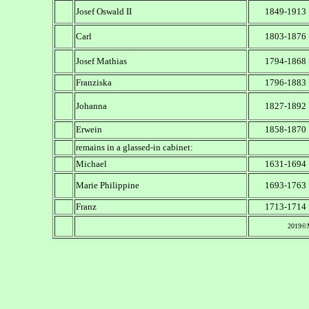
Josef Oswald II
1849-1913
Carl
1803-1876
Josef Mathias
1794-1868
Franziska
1796-1883
Johanna
1827-1892
Erwein
1858-1870
remains in a glassed-in cabinet:
Michael
1631-1694
Marie Philippine
1693-1763
Franz
1713-1714
2019©M