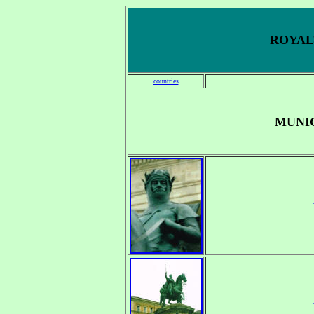
ROYALT
countries
MUNI