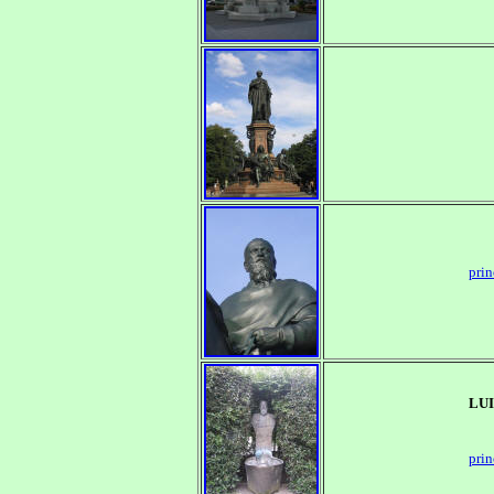
prin
LU
prin