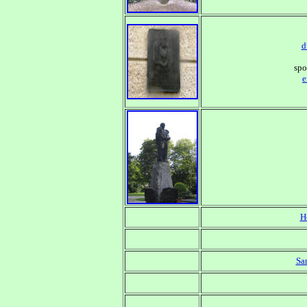
d
spo
e
H
Sa