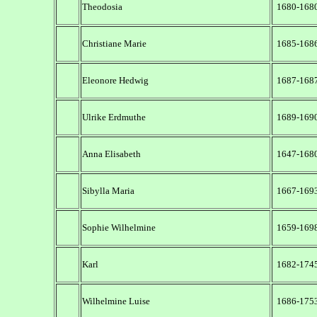
Theodosia
1680-168
Christiane Marie
1685-168
Eleonore Hedwig
1687-168
Ulrike Erdmuthe
1689-169
Anna Elisabeth
1647-168
Sibylla Maria
1667-169
Sophie Wilhelmine
1659-169
Karl
1682-174
Wilhelmine Luise
1686-175