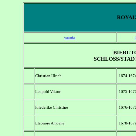
ROYALT
countries
BIERUT
SCHLOSS/STAD
Christian Ulrich
1674-167
Leopold Viktor
1675-167
Friederike Christine
1676-167
Eleonore Amoene
1678-167