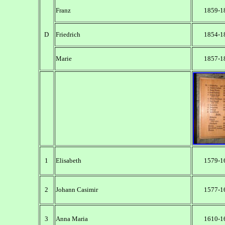
Franz
1859-1
D
Friedrich
1854-1
Marie
1857-1
1
Elisabeth
1579-1
2
Johann Casimir
1577-1
3
Anna Maria
1610-1